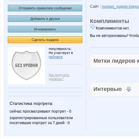
Сайт :
russian_yuppie.livejo
Отправить приватное сообщение
Добавить в друзья
Комплименты
Комплиментов нет.
Игнорировать
Вы не авторизованы! Чтоб
Сделать подарок
популярность:
Не участвует в
рейтинге
Метки лидеров
Как получить
уровень?
Интервью
Статистика портрета:
сейчас просматривают портрет - 0
зарегистрированные пользователи
посетившие портрет за 7 дней - 0