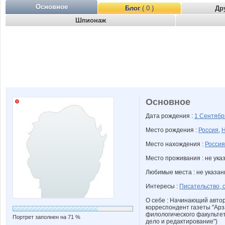
Основное
Блог
( 0 )
Др
Шпионаж
Основное
Дата рождения :
1 Сентяб
Место рождения :
Россия
,
Н
Место нахождения :
Россия
Место проживания : не ука
Любимые места : не указа
Интересы :
Писательство, о
О себе : Начинающий авто
корреспондент газеты "Арз
филологического факультет
Портрет заполнен на 71 %
дело и редактирование")